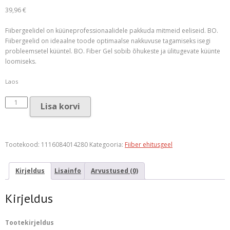
39,96
€
Fiibergeelidel on küüneprofessionaalidele pakkuda mitmeid eeliseid. BO.
Fiibergeelid on ideaalne toode optimaalse nakkuvuse tagamiseks isegi
probleemsetel küüntel. BO. Fiber Gel sobib õhukeste ja ülitugevate küünte
loomiseks.
Laos
BO.NAIL
Lisa korvi
Fiber
Gel
Sheer
Pink
Tootekood:
1116084014280
Kategooria:
Fiiber ehitusgeel
(45
G)
Kirjeldus
Lisainfo
Arvustused (0)
kogus
Kirjeldus
Tootekirjeldus