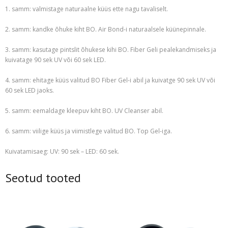
1. samm: valmistage naturaalne küüs ette nagu tavaliselt.
2. samm: kandke õhuke kiht BO. Air Bond-i naturaalsele küünepinnale.
3. samm: kasutage pintslit õhukese kihi BO. Fiber Geli pealekandmiseks ja
kuivatage 90 sek UV või 60 sek LED.
4. samm: ehitage küüs valitud BO Fiber Gel-i abil ja kuivatge 90 sek UV või
60 sek LED jaoks.
5. samm: eemaldage kleepuv kiht BO. UV Cleanser abil.
6. samm: viilige küüs ja viimistlege valitud BO. Top Gel-iga.
Kuivatamisaeg: UV: 90 sek – LED: 60 sek.
Seotud tooted