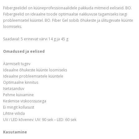
Fiibergeelidel on küüneprofessionaalidele pakkuda mitmeid eeliseid. BO.
Fiibergeelid on ideaalne toode optimaalse nakkuvuse tagamiseks isegi
probleemsetel küüntel. BO. Fiber Gel sobib õhukeste ja ülitugevate küünte
loomiseks.
Saadaval: 5 erinevat värvi 14 g ja 45 g
Omadused ja eelised
Äärmiselt tugev
Ideaalne õhukeste küünte loomiseks
Ideaalne probleemsetele küüntele
Optimaalne kinnitus
Isetasanduv
Pehme kuivamine
Keskmise viskoossusega
Ei mingit kollasust
Lihtne viilida
UV / LED kõvenev: UV: 90 sek – LED: 60 sek
Kasutamine