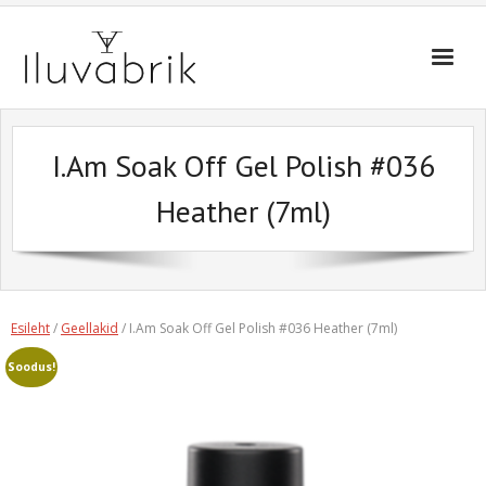
Skip
to
content
I.Am Soak Off Gel Polish #036
Heather (7ml)
Esileht
/
Geellakid
/ I.Am Soak Off Gel Polish #036 Heather (7ml)
Soodus!