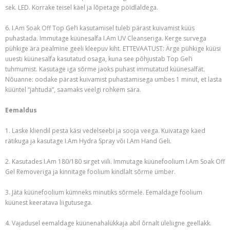
sek. LED. Korrake teisel käel ja lõpetage pöidlaldega.
6. I.Am Soak Off Top Gel’i kasutamisel tuleb pärast kuivamist küüs
puhastada. Immutage küünesalfa I.Am UV Cleanseriga. Kerge survega
pühkige ära pealmine geeli kleepuv kiht. ETTEVAATUST: Ärge pühkige küüsi
uuesti küünesalfa kasutatud osaga, kuna see põhjustab Top Gel’i
tuhmumist. Kasutage iga sõrme jaoks puhast immutatud küünesalfat.
Nõuanne: oodake pärast kuivamist puhastamisega umbes 1 minut, et lasta
küüntel “jahtuda”, saamaks veelgi rohkem sära.
Eemaldus
1. Laske kliendil pesta käsi vedelseebi ja sooja veega. Kuivatage käed
rätikuga ja kasutage I.Am Hydra Spray või I.Am Hand Geli.
2. Kasutades I.Am 180/180 sirget viili. Immutage küünefoolium I.Am Soak Off
Gel Removeriga ja kinnitage foolium kindlalt sõrme ümber.
3. Jäta küünefoolium kümneks minutiks sõrmele. Eemaldage foolium
küünest keeratava liigutusega.
4. Vajadusel eemaldage küünenahalükkaja abil õrnalt üleliigne geellakk.