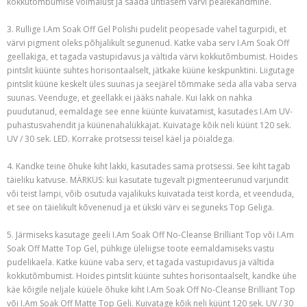
kokkutõmbumise võimalust ja saada ühtlasem värvi pealekandmine.
3. Rullige I.Am Soak Off Gel Polishi pudelit peopesade vahel tagurpidi, et
värvi pigment oleks põhjalikult segunenud. Katke vaba serv I.Am Soak Off
geellakiga, et tagada vastupidavus ja vältida värvi kokkutõmbumist. Hoides
pintslit küünte suhtes horisontaalselt, jätkake küüne keskpunktini. Liigutage
pintslit küüne keskelt üles suunas ja seejärel tõmmake seda alla vaba serva
suunas. Veenduge, et geellakk ei jääks nahale. Kui lakk on nahka
puudutanud, eemaldage see enne küünte kuivatamist, kasutades I.Am UV-
puhastusvahendit ja küünenahalükkajat. Kuivatage kõik neli küünt 120 sek.
UV / 30 sek. LED. Korrake protsessi teisel käel ja pöialdega.
4. Kandke teine õhuke kiht lakki, kasutades sama protsessi. See kiht tagab
täieliku katvuse. MÄRKUS: kui kasutate tugevalt pigmenteerunud varjundit
või teist lampi, võib osutuda vajalikuks kuivatada teist korda, et veenduda,
et see on täielikult kõvenenud ja et ükski värv ei seguneks Top Geliga.
5. Järmiseks kasutage geeli I.Am Soak Off No-Cleanse Brilliant Top või I.Am
Soak Off Matte Top Gel, pühkige üleliigse toote eemaldamiseks vastu
pudelikaela. Katke küüne vaba serv, et tagada vastupidavus ja vältida
kokkutõmbumist. Hoides pintslit küünte suhtes horisontaalselt, kandke ühe
käe kõigile neljale küüele õhuke kiht I.Am Soak Off No-Cleanse Brilliant Top
või I.Am Soak Off Matte Top Geli. Kuivatage kõik neli küünt 120 sek. UV / 30