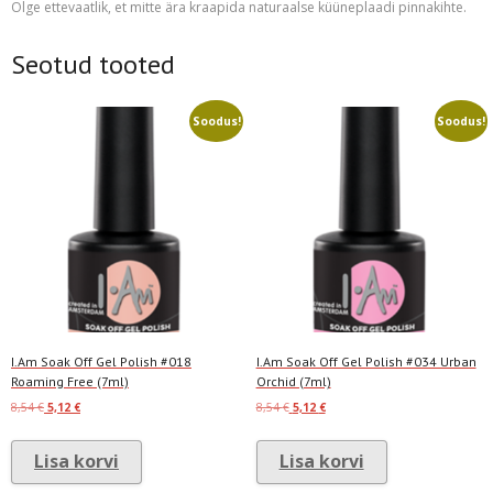
Olge ettevaatlik, et mitte ära kraapida naturaalse küüneplaadi pinnakihte.
Seotud tooted
Soodus!
Soodus!
I.Am Soak Off Gel Polish #018
I.Am Soak Off Gel Polish #034 Urban
Roaming Free (7ml)
Orchid (7ml)
Algne
Current
Algne
Current
8,54
€
5,12
€
8,54
€
5,12
€
hind
price
hind
price
oli:
is:
oli:
is:
Lisa korvi
Lisa korvi
8,54 €.
5,12 €.
8,54 €.
5,12 €.