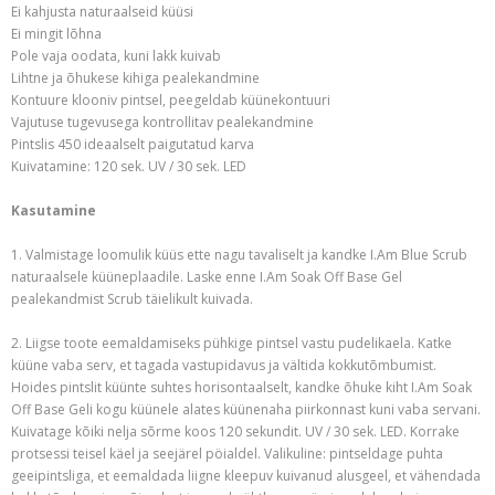
Ei kahjusta naturaalseid küüsi
Ei mingit lõhna
Pole vaja oodata, kuni lakk kuivab
Lihtne ja õhukese kihiga pealekandmine
Kontuure klooniv pintsel, peegeldab küünekontuuri
Vajutuse tugevusega kontrollitav pealekandmine
Pintslis 450 ideaalselt paigutatud karva
Kuivatamine: 120 sek. UV / 30 sek. LED
Kasutamine
1. Valmistage loomulik küüs ette nagu tavaliselt ja kandke I.Am Blue Scrub
naturaalsele küüneplaadile. Laske enne I.Am Soak Off Base Gel
pealekandmist Scrub täielikult kuivada.
2. Liigse toote eemaldamiseks pühkige pintsel vastu pudelikaela. Katke
küüne vaba serv, et tagada vastupidavus ja vältida kokkutõmbumist.
Hoides pintslit küünte suhtes horisontaalselt, kandke õhuke kiht I.Am Soak
Off Base Geli kogu küünele alates küünenaha piirkonnast kuni vaba servani.
Kuivatage kõiki nelja sõrme koos 120 sekundit. UV / 30 sek. LED. Korrake
protsessi teisel käel ja seejärel pöialdel. Valikuline: pintseldage puhta
geeipintsliga, et eemaldada liigne kleepuv kuivanud alusgeel, et vähendada