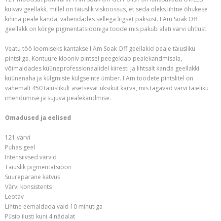
kuivav geellakk, millel on täiuslik viskoossus, et seda oleks lihtne õhukese
kihina peale kanda, vähendades sellega liigset paksust. I.Am Soak Off
geellakk on kõrge pigmentatsiooniga toode mis pakub alati värvi ühtlust.
Veatu töö loomiseks kantakse I.Am Soak Off geellakid peale täiusliku
pintsliga. Kontuure klooniv pintsel peegeldab pealekandmisala,
võimaldades küüneprofessionaalidel kiiresti ja lihtsalt kanda geellakki
küünenaha ja külgmiste külgseinte ümber. I.Am toodete pintslitel on
vähemalt 450 täiuslikult asetsevat üksikut karva, mis tagavad värvi täieliku
imendumise ja sujuva pealekandmise.
Omadused ja eelised
121 värvi
Puhas geel
Intensiivsed värvid
Täiuslik pigmentatsioon
Suurepärane katvus
Värvi konsistents
Leotav
Lihtne eemaldada vaid 10 minutiga
Püsib ilusti kuni 4 nädalat