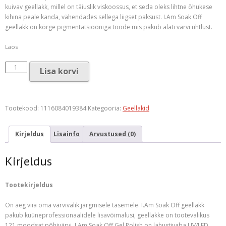
kuivav geellakk, millel on täiuslik viskoossus, et seda oleks lihtne õhukese
kihina peale kanda, vähendades sellega liigset paksust. I.Am Soak Off
geellakk on kõrge pigmentatsiooniga toode mis pakub alati värvi ühtlust.
Laos
I.Am
Lisa korvi
Soak
Off
Gel
Polish
Tootekood:
1116084019384
Kategooria:
Geellakid
#036
Heather
Kirjeldus
Lisainfo
Arvustused (0)
(7ml)
kogus
Kirjeldus
Tootekirjeldus
On aeg viia oma värvivalik järgmisele tasemele. I.Am Soak Off geellakk
pakub küüneprofessionaalidele lisavõimalusi, geellakke on tootevalikus
121 moodsat põhivärvi. I.Am Soak Off Gel Polish on lahustivaba UV/LED