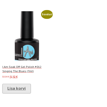
Soodus!
I.Am Soak Off Gel Polish #012
Singing The Blues (7ml)
Algne
Current
8,54
€
5,12
€
hind
price
oli:
is:
Lisa korvi
8,54 €.
5,12 €.