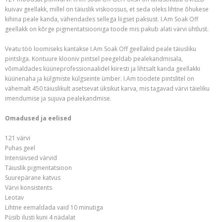
kuivav geellakk, millel on täiuslik viskoossus, et seda oleks lihtne õhukese
kihina peale kanda, vähendades sellega liigset paksust. I.Am Soak Off
geellakk on kõrge pigmentatsiooniga toode mis pakub alati värvi ühtlust.
Veatu töö loomiseks kantakse I.Am Soak Off geellakid peale täiusliku
pintsliga. Kontuure klooniv pintsel peegeldab pealekandmisala,
võimaldades küüneprofessionaalidel kiiresti ja lihtsalt kanda geellakki
küünenaha ja külgmiste külgseinte ümber. I.Am toodete pintslitel on
vähemalt 450 täiuslikult asetsevat üksikut karva, mis tagavad värvi täieliku
imendumise ja sujuva pealekandmise.
Omadused ja eelised
121 värvi
Puhas geel
Intensiivsed värvid
Täiuslik pigmentatsioon
Suurepärane katvus
Värvi konsistents
Leotav
Lihtne eemaldada vaid 10 minutiga
Püsib ilusti kuni 4 nädalat