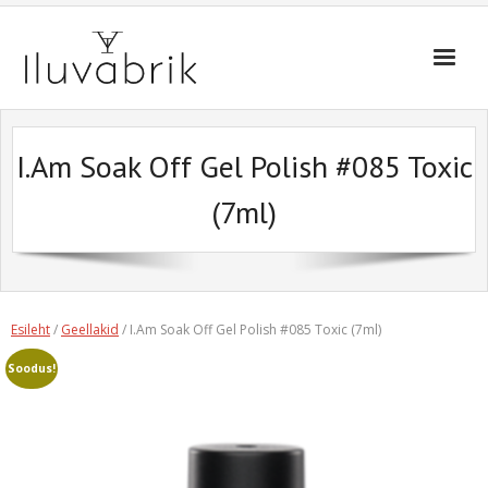
Skip
to
content
I.Am Soak Off Gel Polish #085 Toxic
(7ml)
Esileht
/
Geellakid
/ I.Am Soak Off Gel Polish #085 Toxic (7ml)
Soodus!