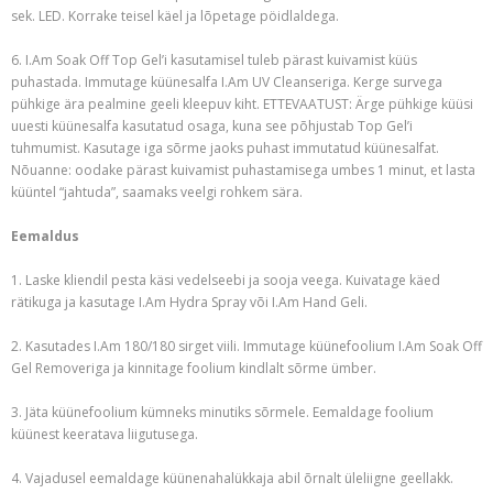
sek. LED. Korrake teisel käel ja lõpetage pöidlaldega.
6. I.Am Soak Off Top Gel’i kasutamisel tuleb pärast kuivamist küüs
puhastada. Immutage küünesalfa I.Am UV Cleanseriga. Kerge survega
pühkige ära pealmine geeli kleepuv kiht. ETTEVAATUST: Ärge pühkige küüsi
uuesti küünesalfa kasutatud osaga, kuna see põhjustab Top Gel’i
tuhmumist. Kasutage iga sõrme jaoks puhast immutatud küünesalfat.
Nõuanne: oodake pärast kuivamist puhastamisega umbes 1 minut, et lasta
küüntel “jahtuda”, saamaks veelgi rohkem sära.
Eemaldus
1. Laske kliendil pesta käsi vedelseebi ja sooja veega. Kuivatage käed
rätikuga ja kasutage I.Am Hydra Spray või I.Am Hand Geli.
2. Kasutades I.Am 180/180 sirget viili. Immutage küünefoolium I.Am Soak Off
Gel Removeriga ja kinnitage foolium kindlalt sõrme ümber.
3. Jäta küünefoolium kümneks minutiks sõrmele. Eemaldage foolium
küünest keeratava liigutusega.
4. Vajadusel eemaldage küünenahalükkaja abil õrnalt üleliigne geellakk.