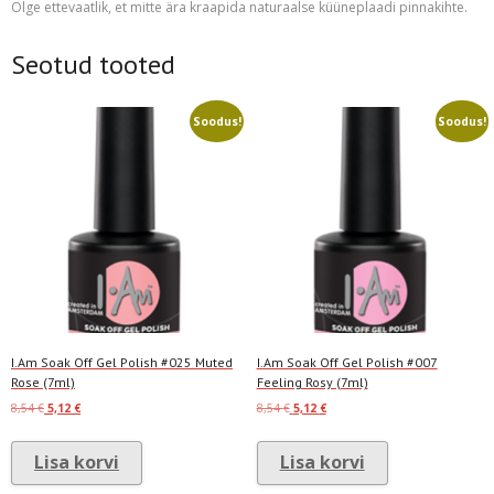
Olge ettevaatlik, et mitte ära kraapida naturaalse küüneplaadi pinnakihte.
Seotud tooted
Soodus!
Soodus!
I.Am Soak Off Gel Polish #025 Muted
I.Am Soak Off Gel Polish #007
Rose (7ml)
Feeling Rosy (7ml)
Algne
Current
Algne
Current
8,54
€
5,12
€
8,54
€
5,12
€
hind
price
hind
price
oli:
is:
oli:
is:
Lisa korvi
Lisa korvi
8,54 €.
5,12 €.
8,54 €.
5,12 €.