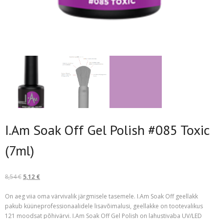
I.Am Soak Off Gel Polish #085 Toxic
(7ml)
Algne
Current
8,54
€
5,12
€
hind
price
oli:
is:
On aeg viia oma värvivalik järgmisele tasemele. I.Am Soak Off geellakk
8,54 €.
5,12 €.
pakub küüneprofessionaalidele lisavõimalusi, geellakke on tootevalikus
121 moodsat põhivärvi. I.Am Soak Off Gel Polish on lahustivaba UV/LED