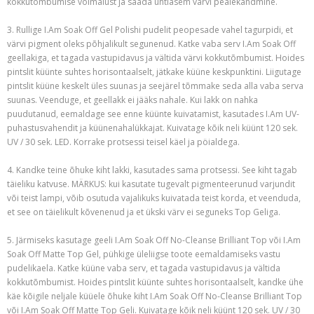
kokkutõmbumise võimalust ja saada ühtlasem värvi pealekandmine.
3. Rullige I.Am Soak Off Gel Polishi pudelit peopesade vahel tagurpidi, et
värvi pigment oleks põhjalikult segunenud. Katke vaba serv I.Am Soak Off
geellakiga, et tagada vastupidavus ja vältida värvi kokkutõmbumist. Hoides
pintslit küünte suhtes horisontaalselt, jätkake küüne keskpunktini. Liigutage
pintslit küüne keskelt üles suunas ja seejärel tõmmake seda alla vaba serva
suunas. Veenduge, et geellakk ei jääks nahale. Kui lakk on nahka
puudutanud, eemaldage see enne küünte kuivatamist, kasutades I.Am UV-
puhastusvahendit ja küünenahalükkajat. Kuivatage kõik neli küünt 120 sek.
UV / 30 sek. LED. Korrake protsessi teisel käel ja pöialdega.
4. Kandke teine õhuke kiht lakki, kasutades sama protsessi. See kiht tagab
täieliku katvuse. MÄRKUS: kui kasutate tugevalt pigmenteerunud varjundit
või teist lampi, võib osutuda vajalikuks kuivatada teist korda, et veenduda,
et see on täielikult kõvenenud ja et ükski värv ei seguneks Top Geliga.
5. Järmiseks kasutage geeli I.Am Soak Off No-Cleanse Brilliant Top või I.Am
Soak Off Matte Top Gel, pühkige üleliigse toote eemaldamiseks vastu
pudelikaela. Katke küüne vaba serv, et tagada vastupidavus ja vältida
kokkutõmbumist. Hoides pintslit küünte suhtes horisontaalselt, kandke ühe
käe kõigile neljale küüele õhuke kiht I.Am Soak Off No-Cleanse Brilliant Top
või I.Am Soak Off Matte Top Geli. Kuivatage kõik neli küünt 120 sek. UV / 30