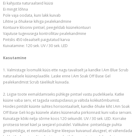
Ei kahjusta naturaalseid küüsi
Ei mingit lõhna
Pole vaja oodata, kuni lakk kuivab
Lihtne ja õhukese kihiga pealekandmine
Kontuure klooniv pintsel, peegeldab küünekontuuri
Vajutuse tugevusega kontrollitav pealekandmine
Pintslis 450 ideaalselt paigutatud karva
Kuivatamine: 120 sek. UV / 30 sek. LED
Kasutamine
1. Valmistage loomulik küüs ette nagu tavaliselt ja kandke I.Am Blue Scrub
naturaalsele küüneplaadile. Laske enne I.Am Soak Off Base Gel
pealekandmist Scrub täielikult kuivada.
2. Liigse toote eemaldamiseks pühkige pintsel vastu pudelikaela. Katke
küüne vaba serv, et tagada vastupidavus ja vältida kokkutõmbumist.
Hoides pintslit küünte suhtes horisontaalselt, kandke õhuke kiht I.Am Soak
Off Base Geli kogu küünele alates küünenaha piirkonnast kuni vaba servani.
Kuivatage kõiki nelja sõrme koos 120 sekundit. UV / 30 sek. LED. Korrake
protsessi teisel käel ja seejärel pöialdel. Valikuline: pintseldage puhta
geeipintsliga, et eemaldada liigne kleepuv kuivanud alusgeel, et vähendada