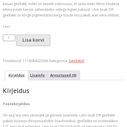
kuivav geellakk, millel on täiuslik viskoossus, et seda oleks lihtne õhukese
kihina peale kanda, vähendades sellega liigset paksust. I.Am Soak Off
geellakk on kõrge pigmentatsiooniga toode mis pakub alati värvi ühtlust.
Laos
I.Am
Lisa korvi
Soak
Off
Gel
Polish
Tootekood:
1116084020366
Kategooria:
Geellakid
#085
Toxic
Kirjeldus
Lisainfo
Arvustused (0)
(7ml)
kogus
Kirjeldus
Tootekirjeldus
On aeg viia oma värvivalik järgmisele tasemele. I.Am Soak Off geellakk
pakub küüneprofessionaalidele lisavõimalusi, geellakke on tootevalikus
121 moodsat põhivärvi. I.Am Soak Off Gel Polish on lahustivaba UV/LED