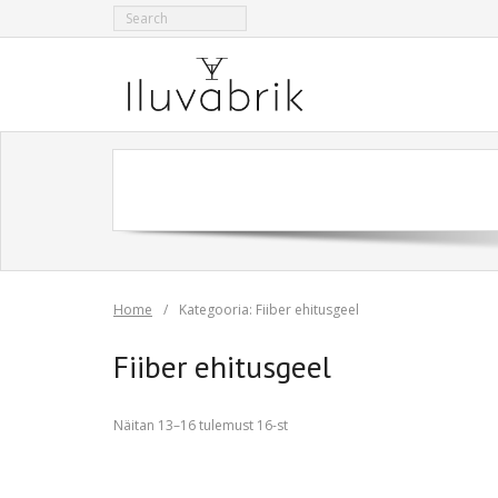
Skip
to
content
Home
/
Kategooria:
Fiiber ehitusgeel
Fiiber ehitusgeel
Sorted
Näitan 13–16 tulemust 16-st
by
popularity