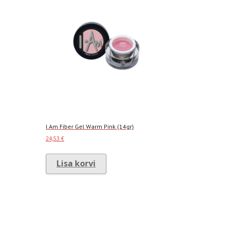
I.Am Fiber Gel Warm Pink (14gr)
24,53
€
Lisa korvi