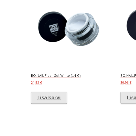
BO.NAIL Fiber Gel White (14 G)
BO.NAIL F
21,52
€
39,96
€
Lisa korvi
Lis