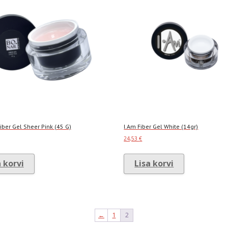
iber Gel Sheer Pink (45 G)
I.Am Fiber Gel White (14gr)
24,53
€
a korvi
Lisa korvi
←
1
2